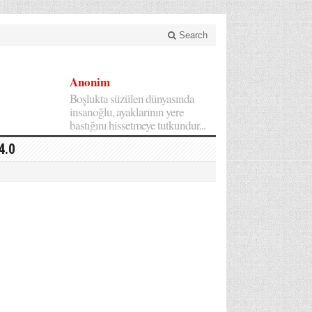
Search
Anonim
Boşlukta süzülen dünyasında
insanoğlu, ayaklarının yere
bastığını hissetmeye tutkundur...
4.0