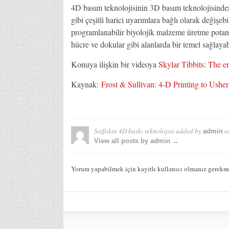
4D basım teknolojisinin 3D basım teknolojisinden 
gibi çeşitli harici uyarımlara bağlı olarak değişebi
programlanabilir biyolojik malzeme üretme potansi
hücre ve dokular gibi alanlarda bir temel sağlayabi
Konuya ilişkin bir videoya
Skylar Tibbits: The e
Kaynak:
Frost & Sullivan: 4-D Printing to Ush
Sağlıkta 4D baskı teknolojisi
added by
o
admin
View all posts by admin →
Yorum yapabilmek için kayıtlı kullanıcı olmanız gerekm