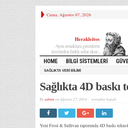
Cuma, Ağustos 07, 2026
Herakleitos
Aynı ırmaklara girenlerin
üzerinden farklı sular akar...
HOME
BILGI SISTEMLERI
GÜVE
SAĞLIKTA VERI BILIMI
Sağlıkta 4D baskı t
Sağlıkta
By
admin
on
Ağustos 27, 2014
yorumlar kapalı
4D
baskı
teknolojisi
için
Yeni Frost & Sullivan raporunda 4D baskı teknolo