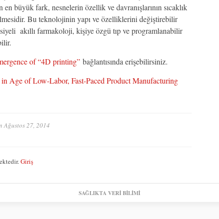
en büyük fark, nesnelerin özellik ve davranışlarının sıcaklık
lmesidir.
Bu teknolojinin yapı ve özelliklerini değiştirebilir
yeli akıllı farmakoloji, kişiye özgü tıp ve programlanabilir
lir.
mergence of “4D printing”
bağlantısında erişebilirsiniz.
er in Age of Low-Labor, Fast-Paced Product Manufacturing
n
Ağustos 27, 2014
ektedir.
Giriş
SAĞLIKTA VERI BILIMI