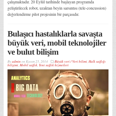
çalışmaktadır. 20 Eylül tarihinde başlayan programda
geliştirilecek robot, uzaktan beyin sarsıntısı (tele-concussion)
değerlendirme pilot projesinin bir parçasıdır.
Bulaşıcı hastalıklarla savaşta
büyük veri, mobil teknolojiler
ve bulut bilişim
By
admin
on
Kasım 25, 2014
Büyük veri / Veri bilimi
,
Halk sağlığı
bilişimi
,
Mobil sağlık
,
Yeni sağlık hizmetleri