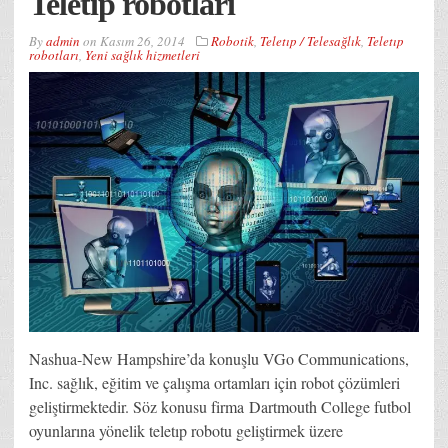
Teletıp robotları
By
admin
on
Kasım 26, 2014
Robotik
,
Teletıp / Telesağlık
,
Teletıp
robotları
,
Yeni sağlık hizmetleri
Nashua-New Hampshire’da konuşlu VGo Communications,
Inc. sağlık, eğitim ve çalışma ortamları için robot çözümleri
geliştirmektedir. Söz konusu firma Dartmouth College futbol
oyunlarına yönelik teletıp robotu geliştirmek üzere