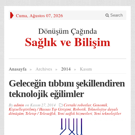
Cuma, Ağustos 07, 2026
Search
Dönüşüm Çağında
Sağlık ve Bilişim
Anasayfa
»
Archives
»
2014
»
Kasım
Geleceğin tıbbını şekillendiren
teknolojik eğilimler
By
admin
on
Kasım 27, 2014
Cerrahi robotlar
,
Genomik
,
Kişiselleştirilmiş / Hassas Tıp Girişimi
,
Robotik
,
Teknolojiye dayalı
dönüşüm
,
Teletıp / Telesağlık
,
Yeni sağlık hizmetleri
,
Yeni teknolojiler