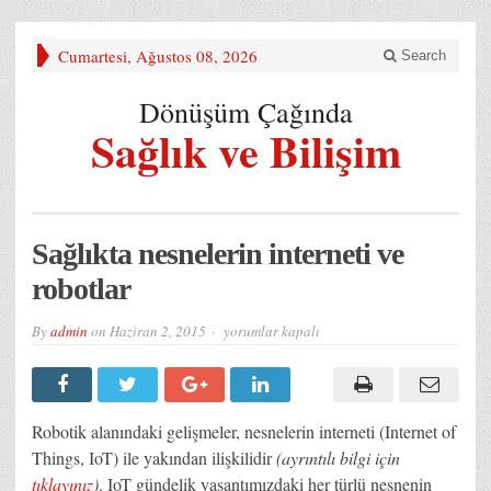
Cumartesi, Ağustos 08, 2026
Search
Dönüşüm Çağında
Sağlık ve Bilişim
Sağlıkta nesnelerin interneti ve
robotlar
Sağlıkta
By
admin
on
Haziran 2, 2015
yorumlar kapalı
nesnelerin
interneti
ve
robotlar
için
Robotik alanındaki gelişmeler, nesnelerin interneti (Internet of
Things, IoT) ile yakından ilişkilidir
(ayrıntılı bilgi için
tıklayınız
)
. IoT gündelik yaşantımızdaki her türlü nesnenin