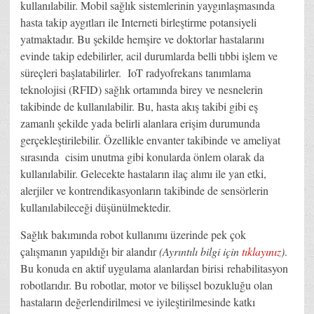
kullanılabilir. Mobil sağlık sistemlerinin yaygınlaşmasında
hasta takip aygıtları ile Interneti birleştirme potansiyeli
yatmaktadır. Bu şekilde hemşire ve doktorlar hastalarını
evinde takip edebilirler, acil durumlarda belli tıbbi işlem ve
süreçleri başlatabilirler. IoT radyofrekans tanımlama
teknolojisi (RFID) sağlık ortamında birey ve nesnelerin
takibinde de kullanılabilir. Bu, hasta akış takibi gibi eş
zamanlı şekilde yada belirli alanlara erişim durumunda
gerçekleştirilebilir. Özellikle envanter takibinde ve ameliyat
sırasında cisim unutma gibi konularda önlem olarak da
kullanılabilir. Gelecekte hastaların ilaç alımı ile yan etki,
alerjiler ve kontrendikasyonların takibinde de sensörlerin
kullanılabileceği düşünülmektedir.
Sağlık bakımında robot kullanımı üzerinde pek çok
çalışmanın yapıldığı bir alandır
(Ayrıntılı bilgi için
tıklayınız
)
.
Bu konuda en aktif uygulama alanlardan birisi rehabilitasyon
robotlarıdır. Bu robotlar, motor ve bilişsel bozukluğu olan
hastaların değerlendirilmesi ve iyileştirilmesinde katkı