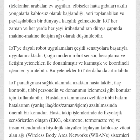
(telefonlar, arabalar, ev aygıtları, elbiseler hatta gıdalar) akıllı
yongalarla kablosuz olarak bağlandığı, veri toplanabilen ve
paylaşılabilen bir dünyaya karşılık gelmektedir.
IoT her
zaman ve her yerde her şeyi irtibatlandıran dünya çapında
makine-makine iletişim ağı olarak düşünülebilir.
IoT’ye dayalı robot uygulamaları çeşitli senaryolara başarıyla
uygulanmaktadır. Çoğu modern robot sensör, hesaplama ve
iletişim yetenekleri ile donatılmıştır ve karmaşık ve koordineli
işlemleri yürütebilir. Bu yetenekler IoT ile daha da artırılabilir.
IoT paradigması sağlık alanında uzaktan hasta takibi, ilaç
kontrolü, tıbbi personelin ve donanımın izlenmesi gibi konular
için kullanılabilir. Hastaların tanınması özellikle tıbbi bakım
hatalarının (yanlış ilaç/doz/zaman/işlem) azaltılmasında
önemli bir konudur. Hasta takip işlemlerinde de fizyolojik
sensörlerden oluşan (EKG, oksimetre, termometre vs) ve
insan vücudundan biyolojik sinyaller toplayan kablosuz vücut
alan ağı (Wireless Body Area Networks (WBANs) sistemleri