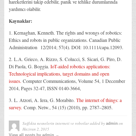
hareketlerini takip edebilir, panik ve tehlike durumlarında
yardımcı olabilir.
Kaynaklar:
1. Kernaghan, Kenneth. The rights and wrongs of robotics:
Ethics and robots in public organizations. Canadian Public
Administration 12/2014; 57(4). DOI: 10.1111/capa.12093.
2. L.A. Grieco, A. Rizzo, S. Colucci, S. Sicari, G. Piro, D.
Di Paola, G. Boggia.
IoT-aided robotics applications:
Technological implications, target domains and open
issues.
Computer Communications, Volume 54, 1 December
2014, Pages 32-47, ISSN 0140-3664,
3. L. Atzori, A. Iera, G. Morabito.
The internet of things: a
survey.
Comp. Netw., 54 (15) (2010), pp. 2787–2805.
Sağlıkta nesnelerin interneti ve robotlar
added by
on
admin
Haziran 2, 2015
View all posts by admin →