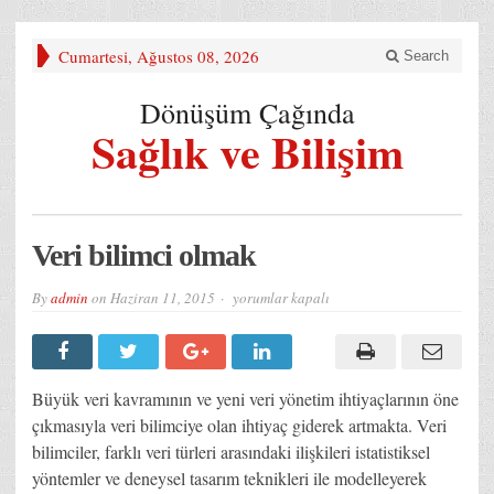
Cumartesi, Ağustos 08, 2026
Search
Dönüşüm Çağında
Sağlık ve Bilişim
Veri bilimci olmak
Veri
By
admin
on
Haziran 11, 2015
yorumlar kapalı
bilimci
olmak
için
Büyük veri kavramının ve yeni veri yönetim ihtiyaçlarının öne
çıkmasıyla veri bilimciye olan ihtiyaç giderek artmakta. Veri
bilimciler, farklı veri türleri arasındaki ilişkileri istatistiksel
yöntemler ve deneysel tasarım teknikleri ile modelleyerek