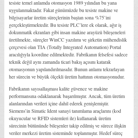
tesiste temel anlamda otomasyon 1989 yılından bu yana
uygulanmaktadır. Fakat günümüzde bu tesiste makine ve
bilgisayarlar üretim süreçlerinin baştan sona %75’ini
gerçekleştirmektedir. Bu tesiste PLC’lere ek olarak, ağır iş
dokunmatik ekranları gibi insan makine arayüzü bileşeneleri
üretilmekte, süreçler WinCC yazılımı ve şirketin mühendislik
çerçevesi olan TIA (Totally Integrated Automation) Portal
aracılığıyla koordine edilmektedir. Fabrikanın felsefesi sadece
teknik değil aynı zamanda ticari bakış açısını katarak
otomasyonun yapılandırılmasıdır. Bunun anlamı tekrarlayan
her sürecin ve büyük ölçekli üretim hattının otomasyonudur.
Fabrikanın sayısallaşması kalite güvence ve makine
performansına odaklanarak başarılmıştır. Ancak, tüm üretim
alanlarından verileri içine dahil ederek genişlemiştir.
Siemens’in Simatic Ident sanayi tanımlama araçlarını (kod
okuyucular ve RFID sistemleri ile) kullanarak üretim
sürecinin bütününde bileşenler takip edilmiş ve sürece ilişkin
veriler merkezi üretim sisteminde toplanmıştır. Hedef süreç