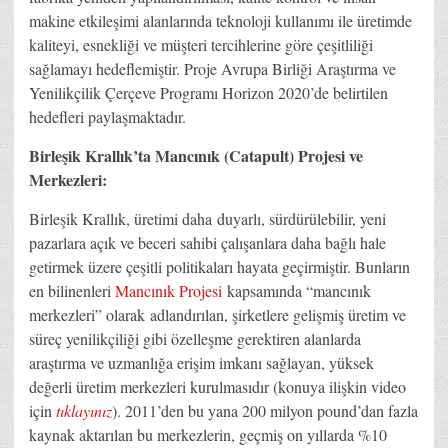
makine etkileşimi alanlarında teknoloji kullanımı ile üretimde
kaliteyi, esnekliği ve müşteri tercihlerine göre çeşitliliği
sağlamayı hedeflemiştir. Proje Avrupa Birliği Araştırma ve
Yenilikçilik Çerçeve Programı Horizon 2020’de belirtilen
hedefleri paylaşmaktadır.
Birleşik Krallık’ta Mancınık (Catapult) Projesi ve
Merkezleri:
Birleşik Krallık, üretimi daha duyarlı, sürdürülebilir, yeni
pazarlara açık ve beceri sahibi çalışanlara daha bağlı hale
getirmek üzere çeşitli politikaları hayata geçirmiştir. Bunların
en bilinenleri
Mancınık Projesi
kapsamında “mancınık
merkezleri” olarak adlandırılan, şirketlere gelişmiş üretim ve
süreç yenilikçiliği gibi özelleşme gerektiren alanlarda
araştırma ve uzmanlığa erişim imkanı sağlayan, yüksek
değerli üretim merkezleri kurulmasıdır (konuya ilişkin video
için
tıklayınız
). 2011’den bu yana 200 milyon pound’dan fazla
kaynak aktarılan bu merkezlerin, geçmiş on yıllarda %10