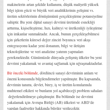
makinelerin artan şekilde kullanımı, düşük maliyetli yüksek
bilgi işlem gücü ve büyük veri analitiklerinin gelişimi vs.
üretim sektörlerinin dönüşümünü gerçekleştirme potansiyeline
sahiptir. Bu yeni dijital sanayi devrimi üretimde esnekliği
arttırma, kişiselleştirme, hızı, kaliteyi ve üretkenliği iyileştirme
için imkanlar sunmaktadır. Ancak, bunun gerçekleşebilmesi
için şirketlerin küresel değer zinciri boyunca veri akışı
entegrasyonu kadar yeni donanım, bilgi ve iletişim
teknolojilerine ve veri analizine yatırım yapmaları
gerekmektedir. Günümüzde dünyada gelişmiş ülkeler bu yeni
devrimi yakalamak ve avantaj sağlamak için uğraşmaktadırlar.
Bir önceki bölümde
, dördüncü sanayi devriminin anlam ve
önemi konusunda bilgilendirmeler yapılmıştır. Bu kapsamda,
devrimin tanımı, devlet, birey, iş ve üretim konularında
muhtemel etkileri ve bunların yol açabileceği problem sahaları
değerlendirilmeye çalışılmıştır. Bu bölümde ise devrimi
yakalamak için Avrupa Birliği (AB) ülkeleri ve ABD’de
yapılan faaliyetler hakkında bilgiler verilecektir.