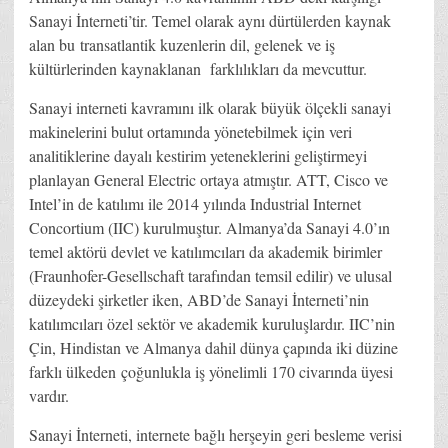
Sanayi İnterneti’tir. Temel olarak aynı dürtülerden kaynak
alan bu transatlantik kuzenlerin dil, gelenek ve iş
kültürlerinden kaynaklanan farklılıkları da mevcuttur.
Sanayi interneti kavramını ilk olarak büyük ölçekli sanayi
makinelerini bulut ortamında yönetebilmek için veri
analitiklerine dayalı kestirim yeteneklerini geliştirmeyi
planlayan General Electric ortaya atmıştır. ATT, Cisco ve
Intel’in de katılımı ile 2014 yılında Industrial Internet
Concortium (IIC) kurulmuştur. Almanya’da Sanayi 4.0’ın
temel aktörü devlet ve katılımcıları da akademik birimler
(Fraunhofer-Gesellschaft tarafından temsil edilir) ve ulusal
düzeydeki şirketler iken, ABD’de Sanayi İnterneti’nin
katılımcıları özel sektör ve akademik kuruluşlardır. IIC’nin
Çin, Hindistan ve Almanya dahil dünya çapında iki düzine
farklı ülkeden çoğunlukla iş yönelimli 170 civarında üyesi
vardır.
Sanayi İnterneti, internete bağlı herşeyin geri besleme verisi