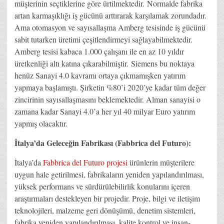
müşterinin seçtiklerine göre ürtilmektedir. Normalde fabrika
artan karmaşıklığı iş gücünü arttırarak karşılamak zorundadır.
Ama otomasyon ve sayısallaşma Amberg tesisinde iş gücünü
sabit tutarken üretimi çeşitlendirmeyi sağlayabilmektedir.
Amberg tesisi kabaca 1.000 çalışanı ile en az 10 yıldır
üretkenliği altı katına çıkarabilmiştir. Siemens bu noktaya
henüz Sanayi 4.0 kavramı ortaya çıkmamışken yatırım
yapmaya başlamıştı. Şirketin %80’i 2020’ye kadar tüm değer
zincirinin sayısallaşmasını beklemektedir. Alman sanayisi o
zamana kadar Sanayi 4.0’a her yıl 40 milyar Euro yatırım
yapmış olacaktır.
İtalya’da Geleceğin Fabrikası (Fabbrica del Futuro):
İtalya’da
Fabbrica del Futuro projesi
ürünlerin müşterilere
uygun hale getirilmesi, fabrikaların yeniden yapılandırılması,
yüksek performans ve sürdürülebilirlik konularını içeren
araştırmaları destekleyen bir projedir. Proje, bilgi ve iletişim
teknolojileri, malzeme geri dönüşümü, denetim sistemleri,
fabrika yeniden yapılandırılması, kalite kontrol ve insan-