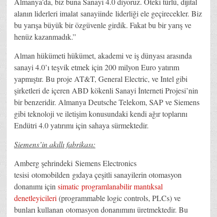
Almanya’da, biz buna Sanayi 4.0 diyoruz. Öteki türlü, dijital
alanın liderleri imalat sanayiinde liderliği ele geçirecekler. Biz
bu yarışa büyük bir özgüvenle girdik. Fakat bu bir yarış ve
henüz kazanmadık.”
Alman hükümeti hükümet, akademi ve iş dünyası arasında
sanayi 4.0’ı teşvik etmek için 200 milyon Euro yatırım
yapmıştır. Bu proje AT&T, General Electric, ve Intel gibi
şirketleri de içeren ABD kökenli Sanayi İnterneti Projesi’nin
bir benzeridir. Almanya Deutsche Telekom, SAP ve Siemens
gibi teknoloji ve iletişim konusundaki kendi ağır toplarını
Endütri 4.0 yatırımı için sahaya sürmektedir.
Siemens’in akıllı fabrikası:
Amberg şehrindeki Siemens Electronics
tesisi otomobilden gıdaya çeşitli sanayilerin otomasyon
donanımı için
simatic programlanabilir mantıksal
denetleyicileri
(programmable logic controls, PLCs) ve
bunları kullanan otomasyon donanımını üretmektedir. Bu