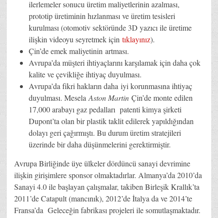
ilerlemeler sonucu üretim maliyetlerinin azalması,
prototip üretiminin hızlanması ve üretim tesisleri
kurulması (otomotiv sektöründe 3D yazıcı ile üretime
ilişkin videoyu seyretmek için
tıklayınız
).
Çin’de emek maliyetinin artması.
Avrupa’da müşteri ihtiyaçlarını karşılamak için daha çok
kalite ve çevikliğe ihtiyaç duyulması.
Avrupa’da fikri hakların daha iyi korunmasına ihtiyaç
duyulması. Mesela
Aston Martin
Çin’de monte edilen
17,000 arabayı gaz pedalları patenti kimya şirketi
Dupont’ta olan bir plastik taklit edilerek yapıldığından
dolayı geri çağırmıştı. Bu durum üretim stratejileri
üzerinde bir daha düşünmelerini gerektirmiştir.
Avrupa Birliğinde üye ülkeler dördüncü sanayi devrimine
ilişkin girişimlere sponsor olmaktadırlar. Almanya’da 2010’da
Sanayi 4.0 ile başlayan çalışmalar, takiben Birleşik Krallık’ta
2011’de Catapult (mancınık), 2012’de İtalya da ve 2014’te
Fransa’da Geleceğin fabrikası projeleri ile somutlaşmaktadır.