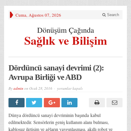
Cuma, Ağustos 07, 2026
Search
Dönüşüm Çağında
Sağlık ve Bilişim
Dördüncü sanayi devrimi (2):
Avrupa Birliği ve ABD
Dördüncü
By
admin
on
Ocak 28, 2016
yorumlar kapalı
sanayi
devrimi
(2):
Avrupa
Birliği
ve
Dünya dördüncü sanayi devriminin başında kabul
ABD
için
edilmektedir. Sensörlerin geniş kullanım alanı bulması,
kablosuz iletişim ve ağların yaygınlaşması, akıllı robot ve