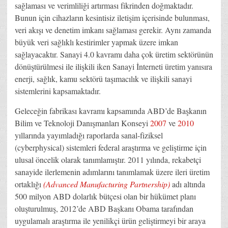
sağlaması ve verimliliği artırması fikrinden doğmaktadır.
Bunun için cihazların kesintisiz iletişim içerisinde bulunması,
veri akışı ve denetim imkanı sağlaması gerekir. Aynı zamanda
büyük veri sağlıklı kestirimler yapmak üzere imkan
sağlayacaktır. Sanayi 4.0 kavramı daha çok üretim sektörünün
dönüştürülmesi ile ilişkili iken Sanayi İnterneti üretim yanısıra
enerji, sağlık, kamu sektörü taşımacılık ve ilişkili sanayi
sistemlerini kapsamaktadır.
Geleceğin fabrikası kavramı kapsamında ABD’de Başkanın
Bilim ve Teknoloji Danışmanları Konseyi
2007
ve
2010
yıllarında yayımladığı raporlarda sanal-fiziksel
(cyberphysical) sistemleri federal araştırma ve geliştirme için
ulusal öncelik olarak tanımlamıştır. 2011 yılında, rekabetçi
sanayide ilerlemenin adımlarını tanımlamak üzere ileri üretim
ortaklığı
(Advanced Manufacturing Partnership)
adı altında
500 milyon ABD dolarlık bütçesi olan bir hükümet planı
oluşturulmuş, 2012’de ABD Başkanı Obama tarafından
uygulamalı araştırma ile yenilikçi ürün geliştirmeyi bir araya