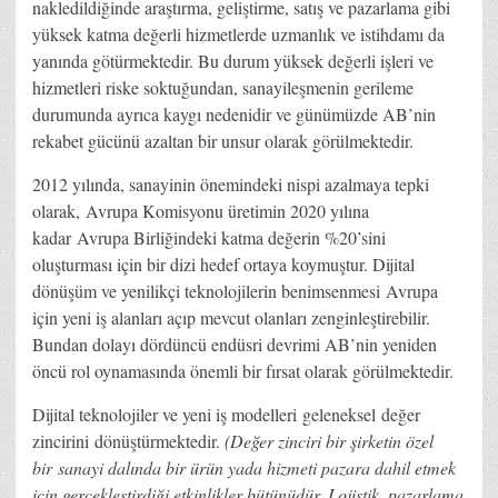
nakledildiğinde araştırma, geliştirme, satış ve pazarlama gibi
yüksek katma değerli hizmetlerde uzmanlık ve istihdamı da
yanında götürmektedir. Bu durum yüksek değerli işleri ve
hizmetleri riske soktuğundan, sanayileşmenin gerileme
durumunda ayrıca kaygı nedenidir ve günümüzde AB’nin
rekabet gücünü azaltan bir unsur olarak görülmektedir.
2012 yılında, sanayinin önemindeki nispi azalmaya tepki
olarak, Avrupa Komisyonu üretimin 2020 yılına
kadar Avrupa Birliğindeki katma değerin %20’sini
oluşturması için bir dizi hedef ortaya koymuştur. Dijital
dönüşüm ve yenilikçi teknolojilerin benimsenmesi Avrupa
için yeni iş alanları açıp mevcut olanları zenginleştirebilir.
Bundan dolayı dördüncü endüsri devrimi AB’nin yeniden
öncü rol oynamasında önemli bir fırsat olarak görülmektedir.
Dijital teknolojiler ve yeni iş modelleri geleneksel değer
zincirini dönüştürmektedir.
(Değer zinciri bir şirketin özel
bir sanayi dalında bir ürün yada hizmeti pazara dahil etmek
için gerçekleştirdiği etkinlikler bütünüdür. Lojistik, pazarlama