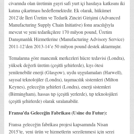
civarında olan üretimin gayri safi yurt içi hasılaya katkısını iki
katına çıkartması hedeflemektedir. Ek olarak, hükümet
2012’de İleri Üretim ve Tedarik Zinciri Girişimi (Advanced
Manufacturing Supply Chain Initiative) fonu aracılığıyla
mevcut ve yeni tedarikçilere 170 milyon pound, Üretim
Danışmanlık Hizmetlerine (Manufacturing Advisory Service)
2011-12’den 2013-14’e 50 milyon pound destek aktarmıştır.
Temalarına göre mancınık merkezleri hücre tedavisi (Londra),
yüksek değerli üretim (çeşitli şehirlerde), kıyı ötesi
yenilenebilir enerji (Glasgow), uydu uygulamaları (Harwell),
sayısal teknolojiler (Londra), taşımacılık sistemleri (Milton
Keynes), geleceğin şehirleri (Londra), enerji sistemleri
(Birmingham), hassas tıp (çeşitli yerlerde), tıp teknolojileri
(çeşitli şehirlerde) olarak sıralanabilir.
Fransa’da Geleceğin Fabrikası (Usine du Futur):
Fransa geleceğin fabrikası projesi kapsamında Nisan
2015’te, yeni ürün ve hizmetlerin sergilenmesi için sergi