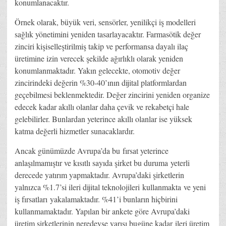
konumlanacaktır.
Örnek olarak, büyük veri, sensörler, yenilikçi iş modelleri
sağlık yönetimini yeniden tasarlayacaktır. Farmasötik değer
zinciri kişiselleştirilmiş takip ve performansa dayalı ilaç
üretimine izin verecek şekilde ağırlıklı olarak yeniden
konumlanmaktadır. Yakın gelecekte, otomotiv değer
zincirindeki değerin %30-40’ının dijital platformlardan
geçebilmesi beklenmektedir. Değer zincirini yeniden organize
edecek kadar akıllı olanlar daha çevik ve rekabetçi hale
gelebilirler. Bunlardan yeterince akıllı olanlar ise yüksek
katma değerli hizmetler sunacaklardır.
Ancak günümüzde Avrupa’da bu fırsat yeterince
anlaşılmamıştır ve kısıtlı sayıda şirket bu duruma yeterli
derecede yatırım yapmaktadır. Avrupa’daki şirketlerin
yalnızca %1.7’si ileri dijital teknolojileri kullanmakta ve yeni
iş fırsatları yakalamaktadır. %41’i bunların hiçbirini
kullanmamaktadır. Yapılan bir ankete göre Avrupa’daki
üretim şirketlerinin neredeyse yarısı bugüne kadar ileri üretim