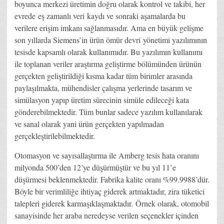
boyunca merkezi üretimin doğru olarak kontrol ve takibi, her
evrede eş zamanlı veri kaydı ve sonraki aşamalarda bu
verilere erişim imkanı sağlanmasıdır. Ama en büyük gelişme
son yıllarda Siemens’in ürün ömür devri yönetimi yazılımının
tesisde kapsamlı olarak kullanımıdır. Bu yazılımın kullanımı
ile toplanan veriler araştırma geliştirme bölümünden ürünün
gerçekten geliştirildiği kısma kadar tüm birimler arasında
paylaşılmakta, mühendisler çalışma yerlerinde tasarım ve
simülasyon yapıp üretim sürecinin simüle edileceği kata
gönderebilmektedir. Tüm bunlar sadece yazılım kullanılarak
ve sanal olarak yani ürün gerçekten yapılmadan
gerçekleştirilebilmektedir.
Otomasyon ve sayısallaştırma ile Amberg tesis hata oranını
milyonda 500’den 12’ye düşürmüştür ve bu yıl 11’e
düşürmesi beklenmektedir. Fabrika kalite oranı %99.9988’dür.
Böyle bir verimliliğe ihtiyaç giderek artmaktadır, zira tüketici
talepleri giderek karmaşıklaşmaktadır. Örnek olarak, otomobil
sanayisinde her araba neredeyse verilen seçenekler içinden