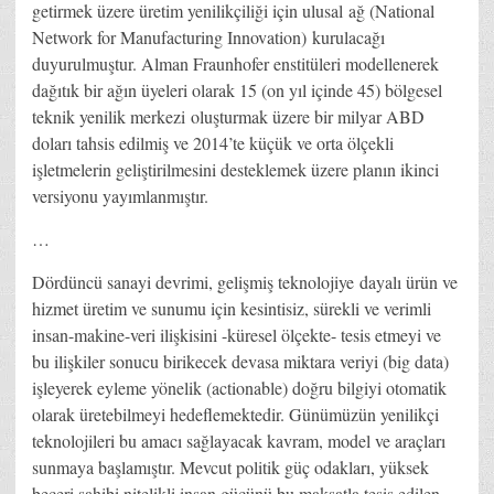
getirmek üzere üretim yenilikçiliği için ulusal ağ (National
Network for Manufacturing Innovation) kurulacağı
duyurulmuştur. Alman Fraunhofer enstitüleri modellenerek
dağıtık bir ağın üyeleri olarak 15 (on yıl içinde 45) bölgesel
teknik yenilik merkezi oluşturmak üzere bir milyar ABD
doları tahsis edilmiş ve 2014’te küçük ve orta ölçekli
işletmelerin geliştirilmesini desteklemek üzere planın ikinci
versiyonu yayımlanmıştır.
…
Dördüncü sanayi devrimi, gelişmiş teknolojiye dayalı ürün ve
hizmet üretim ve sunumu için kesintisiz, sürekli ve verimli
insan-makine-veri ilişkisini -küresel ölçekte- tesis etmeyi ve
bu ilişkiler sonucu birikecek devasa miktara veriyi (big data)
işleyerek eyleme yönelik (actionable) doğru bilgiyi otomatik
olarak üretebilmeyi hedeflemektedir. Günümüzün yenilikçi
teknolojileri bu amacı sağlayacak kavram, model ve araçları
sunmaya başlamıştır. Mevcut politik güç odakları, yüksek
beceri sahibi nitelikli insan gücünü bu maksatla tesis edilen