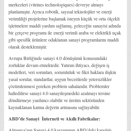
merkezleri (vitrines technologiques) devreye almayı
planlamıştır. Ayrıca robotik, sayısal teknolojiler ve enerji
verimliliği projelerine başlamak isteyen küçük ve orta ölçekli
işletmelere maddi yardım sağlamış, geleceğin sanayisi adında
bir çerçeve programı ile enerji verimli araba ve elektrikli uçak
gibi spesifik ürünlere odaklanan sanayi programlarını maddi
olarak desteklemiştir.
Avrupa Birliğinde sanayi 4.0 dönüşümü konusundaki
zorluklar devam etmektedir. Yatırım ihtiyacı, değişen iş
modelleri, veri sorunları, sorumluluk ve fikri haklara ilişkin
yasal sorular, standartlar, uygun becerilerde yetersizlikler
çözümlenmesi gereken problem sahalarıdır. Problemler
halledilirse sanayi 4.0 sanayileşmedeki azalmayı tersine
döndürmeye yardımcı olabilir ve üretim sektöründen
kaynaklanan katma değerin artmasını sağlayabilir.
ABD’de Sanayi İnterneti ve Akıllı Fabrikalar:
Almanya’nın Sanayi 4.0 kavramının ABD’deki karşılığı