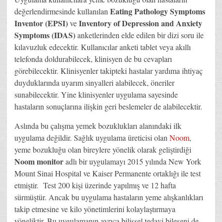
Eating Pathology Symptoms
değerlendirmesinde kullanılan
Inventor (EPSI)
Inventory of Depression and Anxiety
ve
Symptoms (IDAS)
anketlerinden elde edilen bir dizi soru ile
kılavuzluk edecektir. Kullanıcılar anketi tablet veya akıllı
telefonda doldurabilecek, klinisyen de bu cevapları
görebilecektir. Klinisyenler takipteki hastalar yardıma ihtiyaç
duyduklarında uyarım sinyalleri alabilecek, öneriler
sunabilecektir. Yine klinisyenler uygulama sayesinde
hastaların sonuçlarına ilişkin geri beslemeler de alabilecektir.
Aslında bu çalışma yemek bozuklukları alanındaki ilk
uygulama değildir. Sağlık uygulama üreticisi olan
Noom
,
yeme bozukluğu olan bireylere yönelik olarak geliştirdiği
Noom monitor
adlı bir uygulamayı 2015 yılında New York
Mount Sinai Hospital ve Kaiser Permanente ortaklığı ile test
etmiştir. Test 200 kişi üzerinde yapılmış ve 12 hafta
sürmüştür. Ancak bu uygulama hastaların yeme alışkanlıkları
takip etmesine ve kilo yönetimlerini kolaylaştırmaya
yöneliktir. Bu uygulamanın ayrıca bilişsel tedavi bileşeni de