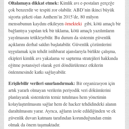
Oltalamaya dikkat etmek:
Kimlik avı e-postaları gerçeğe
çok benzerdir ve tespiti zor olabilir. ABD’nin ikinci büyük
sigorta şirketi olan Anthem’in 2015’de, 80 milyon
mensubunun kaydını etkileyen
örnekteki
gibi, kötü amaçlı bir
bağlantıya yapılan tek bir tıklama, kötü amaçlı yazılımların
yayılmasını tetikleyebilir. Bu durum da sistemin güvenlik
açıklarını derhal saldırı başlatabilir. Güvenlik çözümlerini
uygulamak için tehdit istihbarat ajanslarıyla birlikte çalışma,
ekipleri kimlik avı yakalama ve saptırma stratejileri hakkında
eğitme potansiyel olarak geri döndürülemez etkilerin
önlenmesinde katkı sağlayabilir.
Erişilebilir verileri sınırlandırmak:
Bir organizasyon için
artık yararlı olmayan verilerin periyodik veri dökümlerini
planlayarak sistemlerin temiz tutulması hem yönetimin
kolaylaştırılmasını sağlar hem de hacker tehdidindeki alanın
daraltılmasını yarar. Ayrıca, ağların izole edildiğinden ve ek
güvenlik duvarı katmanı tarafından korunduğundan emin
olmak da önem taşımaktadır.